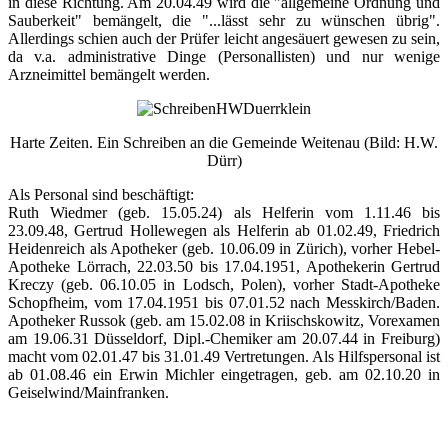
in diese Richtung. Am 20.04.49 wird die "allgemeine Ordnung und
Sauberkeit" bemängelt, die "...lässt sehr zu wünschen übrig".
Allerdings schien auch der Prüfer leicht angesäuert gewesen zu sein,
da v.a. administrative Dinge (Personallisten) und nur wenige
Arzneimittel bemängelt werden.
Harte Zeiten. Ein Schreiben an die Gemeinde Weitenau (Bild: H.W.
Dürr)
Als Personal sind beschäftigt:
Ruth Wiedmer (geb. 15.05.24) als Helferin vom 1.11.46 bis
23.09.48, Gertrud Hollewegen als Helferin ab 01.02.49, Friedrich
Heidenreich als Apotheker (geb. 10.06.09 in Zürich), vorher Hebel-
Apotheke Lörrach, 22.03.50 bis 17.04.1951, Apothekerin Gertrud
Kreczy (geb. 06.10.05 in Lodsch, Polen), vorher Stadt-Apotheke
Schopfheim, vom 17.04.1951 bis 07.01.52 nach Messkirch/Baden.
Apotheker Russok (geb. am 15.02.08 in Kriischskowitz, Vorexamen
am 19.06.31 Düsseldorf, Dipl.-Chemiker am 20.07.44 in Freiburg)
macht vom 02.01.47 bis 31.01.49 Vertretungen. Als Hilfspersonal ist
ab 01.08.46 ein Erwin Michler eingetragen, geb. am 02.10.20 in
Geiselwind/Mainfranken.