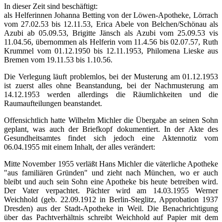
In dieser Zeit sind beschäftigt:
als Helferinnen Johanna Betting von der Löwen-Apotheke, Lörrach
vom 27.02.53 bis 12.11.53, Erica Abele von Belchen/Schönau als
Azubi ab 05.09.53, Brigitte Jänsch als Azubi vom 25.09.53 vis
11.04.56, übernommen als Helferin vom 11.4.56 bis 02.07.57, Ruth
Krummel vom 01.12.1950 bis 12.11.1953, Philomena Lieske aus
Bremen vom 19.11.53 bis 1.10.56.
Die Verlegung läuft problemlos, bei der Musterung am 01.12.1953
ist zuerst alles ohne Beanstandung, bei der Nachmusterung am
14.12.1953 werden allerdings die Räumlichkeiten und die
Raumaufteilungen beanstandet.
Offensichtlich hatte Wilhelm Michler die Übergabe an seinen Sohn
geplant, was auch der Briefkopf dokumentiert. In der Akte des
Gesundheitsamtes findet sich jedoch eine Aktennotiz vom
06.04.1955 mit einem Inhalt, der alles verändert:
Mitte November 1955 verläßt Hans Michler die väterliche Apotheke
"aus familiären Gründen" und zieht nach München, wo er auch
bleibt und auch sein Sohn eine Apotheke bis heute betreiben wird.
Der Vater verpachtet. Pächter wird am 14.03.1955 Werner
Weichhold (geb. 22.09.1912 in Berlin-Steglitz, Approbation 1937
Dresden) aus der Stadt-Apotheke in Weil. Die Benachrichtigung
über das Pachtverhältnis schreibt Weichhold auf Papier mit dem