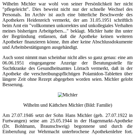
Wilhelm Michler war wohl von seiner Persönlichkeit her nicht
"pflegeleicht". Dies beweist nicht nur der schnelle Wechsel des
Personals. Im Archiv ist auch eine bitterliche Beschwerde des
Apothekers Heidenreich vermerkt, der am 31.05.1951 schriftlich
beim Amt ein "vollkommen unkorrektes und unkollegiales Verhalten
meines bisherigen Arbeitgebers..." beklagt. Michler hatte ihn unter
der Begründung entlassen, daß die Apotheke keinen weiteren
Apotheker finanzieren könne, ihm aber keine Abschlussdokumente
und Arbeitsbestätigungen ausgehändigt.
Auch sonst nimmt man scheinbar nicht alles so ganz genau: eine am
06.06.1951 eingegangene Anzeige der Beratungsstelle für
Suchtkranke des Gesundheitsamtes Lörrach vermerkt, daß in der
Apotheke die verschreibungspflichtigen Polamidon-Tabletten über
längere Zeit ohne Rezept abgegeben worden seien. Michler gelobt
Besserung.
Wilhelm und Käthchen Michler (Bild: Familie)
Am 27.07.1946 setzt der Sohn Hans Michler (geb. 27.07.1922 in
Furtwangen) seine am 25.05.1944 in der Hagenmarkt-Apotheke
(Dr. Bohlmann, Braunschweig) begonnene und durch die
Einberufung zur Wehrmacht unterbrochene Apothekenlehre fort.